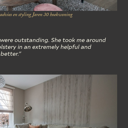
dvies en styling
Jaren 30 hoekwoning
 were outstanding. She
took me around
stery in an extremely helpful and
better.”