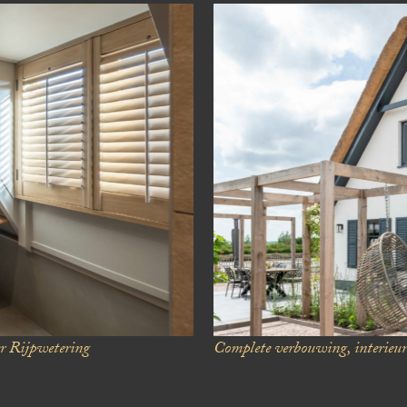
r Rijpwetering
Complete verbouwing, interieura