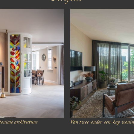
oniale architectuur
Van twee-onder-een-kap woni